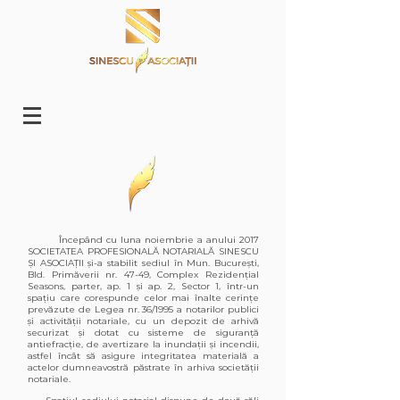
Începând cu luna noiembrie a anului 2017
SOCIETATEA PROFESIONALĂ NOTARIALĂ SINESCU
ȘI ASOCIAȚII și-a stabilit sediul în Mun. București,
Bld. Primăverii nr. 47-49, Complex Rezidențial
Seasons, parter, ap. 1 și ap. 2, Sector 1, într-un
spațiu care corespunde celor mai înalte cerințe
prevăzute de Legea nr. 36/1995 a notarilor publici
și activității notariale, cu un depozit de arhivă
securizat și dotat cu sisteme de siguranță
antiefracție, de avertizare la inundații și incendii,
astfel încât să asigure integritatea materială a
actelor dumneavostră păstrate în arhiva societății
notariale.