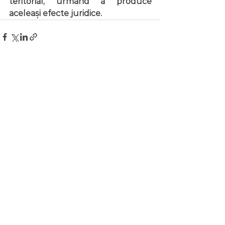
teritorial, urmând a produce 
aceleași efecte juridice.
See All
Recent Posts