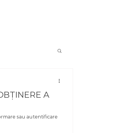
RVICII AUXILIARE
CONTACT
 OBȚINERE A
ormare sau autentificare