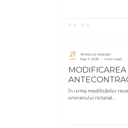
Sinescu și Asociații
Mar 7, 2019
1 min read
MODIFICAREA 
ANTECONTRA
În urma modificărilor recen
onorariului notarial...