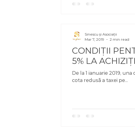
Sinescu și Asociații
Mar 7, 2019
2 min read
CONDIȚII PEN
5% LA ACHIZI
De la 1 ianuarie 2019, una 
cota redusă a taxei pe...