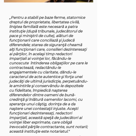
„Pentru a stabili pe baze ferme, statornice
dreptul de proprietate, libertatea civilă,
liniştea familială este necesară a patra
instituţie (după tribunale, judecătorul de
pace şi miniştrii de culte), alături de
funcţionarii care conciliază şi judecă
diferendele; starea de siguranţă cheamă
alţi funcţionari care, consilieri dezinteresaţi
ai părţilor, în acelaşi timp redactori
imparțiali ai voinţei lor, făcându-le
cunoscute întinderea obligaţiilor pe care le
contractează, redactându-le
angajamentele cu claritate, dându-le
caracterul de acte autentice şi forţa unei
judecăţi de ultimă jurisdicţie, perpetuându-
le amintirile şi conservându-le depozitele
cu fidelitate, împiedică naşterea
diferendelor dintre oameni de bună-
credinţă şi înlătură oamenilor lacomi, cu
speranţa unui câştig, dorinţa de a da
naştere unei contestaţii injuste. Aceşti
funcţionari dezinteresaţi, redactori
imparţiali, această speţă de judecători ai
voinţei liber exprimate, care obligă
irevocabil părţile contractante, sunt notarii;
această instituţie este notariatul."
-