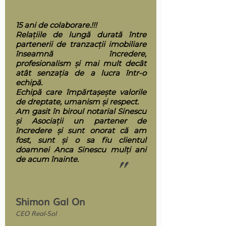
15 ani de colaborare.!!!
Relațiile de lungă durată între
partenerii de tranzacții imobiliare
înseamnă încredere,
profesionalism și mai mult decât
atât senzația de a lucra într-o
echipă.
Echipă care împărtașește valorile
de dreptate, umanism și respect.
Am gasit în biroul notarial Sinescu
și Asociații un partener de
încredere și sunt onorat că am
fost, sunt și o sa fiu clientul
doamnei Anca Sinescu mulți ani
de acum înainte.
"
Shimon Gal On
CEO Real-Sol