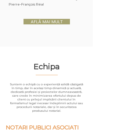
Pierre-François Réal
AFLĂ MAI MULT
Echipa
Suntem o echipă cu o experiență solidă câștigată
în timp, dar în același timp dinamică și actuală,
dedicată profesiei și proiectelor dumneavoastră,
care crede în minimizarea efortului depus de
client cu prilejul implicării clientului în
formalismul legal necesar îndeplinirii actului sau
procedurii notariale, dar și în securitatea
produsului notarial.
NOTARI PUBLICI ASOCIAȚI