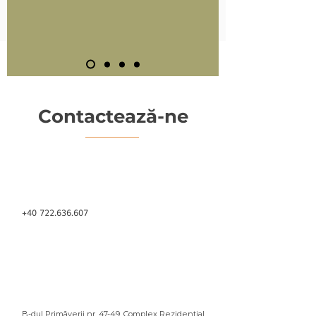
Contactează-ne
+40 722.636.607
B-dul Primăverii nr. 47-49, Complex Rezidențial