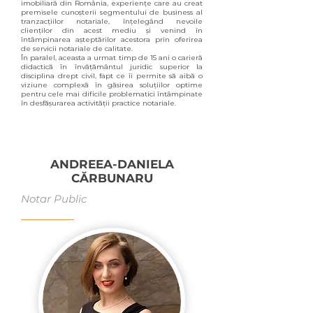
imobiliară din România, experiențe care au creat
premisele cunoșterii segmentului de business al
tranzacțiilor notariale, înțelegând nevoile
clienților din acest mediu și venind în
întâmpinarea așteptărilor acestora prin oferirea
de servicii notariale de calitate.
În paralel, aceasta a urmat timp de 15 ani o carieră
didactică în învățământul juridic superior la
disciplina drept civil, fapt ce îi permite să aibă o
viziune complexă în găsirea soluțiilor optime
pentru cele mai dificile problematici întâmpinate
în desfășurarea activității practice notariale.
ANDREEA-DANIELA
CĂRBUNARU
Notar Public